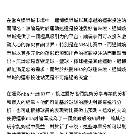
在當今娛樂城市場中，通博娛樂城以其卓越的運彩投注站
而聞名。無論是對於運動迷還是投注愛好者來說，通博娛
樂城提供了一個極具吸引力的平台，讓玩家們可以投入激
動人心的
世界，特別是在NBA比賽中。而通博娛
運彩官網
樂城以其多元化的運彩選項和出色的運彩投注站而脫穎而
出。無論您是喜歡足球、籃球、棒球還是其他運動，通博
都能滿足您的需求。而對於熱愛NBA的球迷來說，通博娛
樂城的運彩投注站更是不可錯過的天堂。
在運彩
中，投注愛好者們能夠分享專業的分析
nba 討論 區
和個人的經驗。他們可能基於球隊的歷史對賽事進行分
析，也可能根據球員的表現對比賽做出預測。這樣的交流
使得運彩nba討論區成為了一個寶藏般的知識庫，讓其他
玩家能夠從中受益。對於新手來說，這些專業分析可以幫