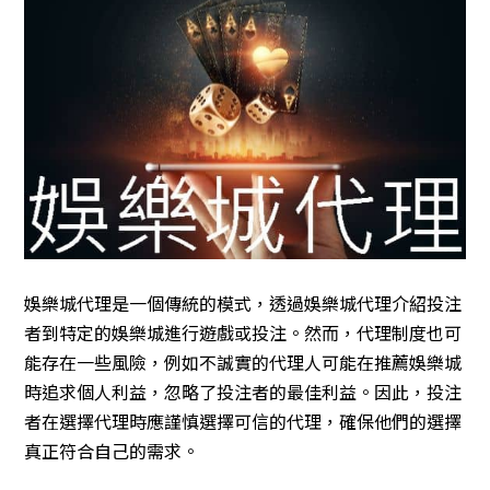
娛樂城代理是一個傳統的模式，透過娛樂城代理介紹投注
者到特定的娛樂城進行遊戲或投注。然而，代理制度也可
能存在一些風險，例如不誠實的代理人可能在推薦娛樂城
時追求個人利益，忽略了投注者的最佳利益。因此，投注
者在選擇代理時應謹慎選擇可信的代理，確保他們的選擇
真正符合自己的需求。