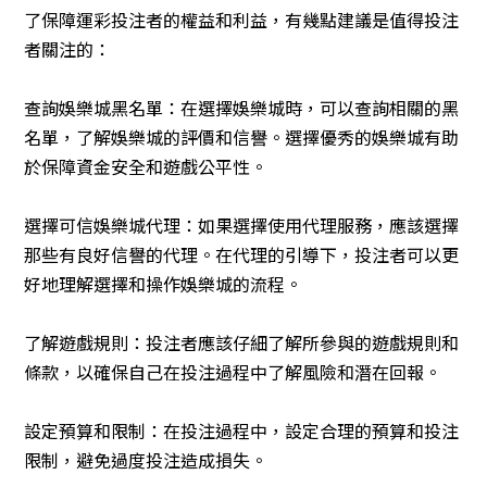
了保障運彩投注者的權益和利益，有幾點建議是值得投注
者關注的：
查詢娛樂城黑名單：在選擇娛樂城時，可以查詢相關的黑
名單，了解娛樂城的評價和信譽。選擇優秀的娛樂城有助
於保障資金安全和遊戲公平性。
選擇可信娛樂城代理：如果選擇使用代理服務，應該選擇
那些有良好信譽的代理。在代理的引導下，投注者可以更
好地理解選擇和操作娛樂城的流程。
了解遊戲規則：投注者應該仔細了解所參與的遊戲規則和
條款，以確保自己在投注過程中了解風險和潛在回報。
設定預算和限制：在投注過程中，設定合理的預算和投注
限制，避免過度投注造成損失。