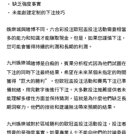
· 缺乏強度事實
· 未能創建定制的下注技巧
娛樂城
與賭博不同，
六合彩
投注歐冠盃投注活動需要相當
多的能力和知識才能賺取現金。但是，如果您謹慎下注，
您可能會獲得持續的利潤和長期的利潤。
九州娛樂城
賭博是白痴的，
賓果分析程式
因為他們試圖在
下注的同時下注最終結果，希望在未來某個未指定的時間
獲得“巨大的勝利”。但歐冠盃投注活動和賽馬下注已準
備就緒，用完數字後進行下注。大多數投注推薦提供者未
能理解多樣性方面並保持猜測，這就是為什麼他們缺乏長
期洞察力，他們的技術和建議無法帶來預期的結果。
九州娛樂城
對於區域勝利的歐冠盃投注活動投注，投注者
想要的是強度事實。如果專業人士不能向他們的討論委員