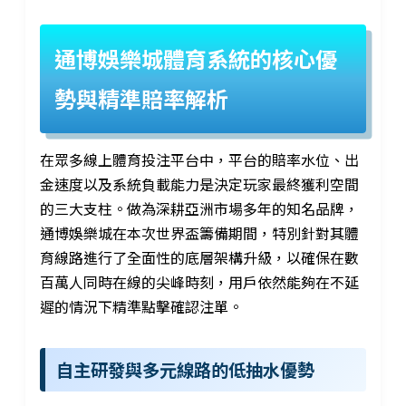
通博娛樂城體育系統的核心優
勢與精準賠率解析
在眾多線上體育投注平台中，平台的賠率水位、出
金速度以及系統負載能力是決定玩家最終獲利空間
的三大支柱。做為深耕亞洲市場多年的知名品牌，
通博娛樂城在本次世界盃籌備期間，特別針對其體
育線路進行了全面性的底層架構升級，以確保在數
百萬人同時在線的尖峰時刻，用戶依然能夠在不延
遲的情況下精準點擊確認注單。
自主研發與多元線路的低抽水優勢