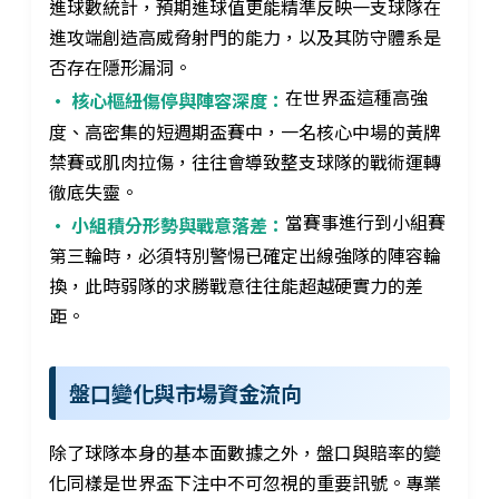
進球數統計，預期進球值更能精準反映一支球隊在
進攻端創造高威脅射門的能力，以及其防守體系是
否存在隱形漏洞。
在世界盃這種高強
• 核心樞紐傷停與陣容深度：
度、高密集的短週期盃賽中，一名核心中場的黃牌
禁賽或肌肉拉傷，往往會導致整支球隊的戰術運轉
徹底失靈。
當賽事進行到小組賽
• 小組積分形勢與戰意落差：
第三輪時，必須特別警惕已確定出線強隊的陣容輪
換，此時弱隊的求勝戰意往往能超越硬實力的差
距。
盤口變化與市場資金流向
除了球隊本身的基本面數據之外，盤口與賠率的變
化同樣是世界盃下注中不可忽視的重要訊號。專業