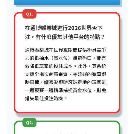
Q1.
在通博娛樂城進行2026世界盃下
注，有什麼優於其他平台的特點？
通博娛樂城在世界盃期間提供極具競爭
力的低抽水（高水位）體育盤口，能有
效降低玩家的投注成本。此外，其系統
支援全場次超高畫質、零延遲的賽事即
時直播，讓喜愛即時滾球走地的玩家能
一邊觀賽一邊精準捕捉黃金水位，避免
錯失最佳投注時機。
Q2.