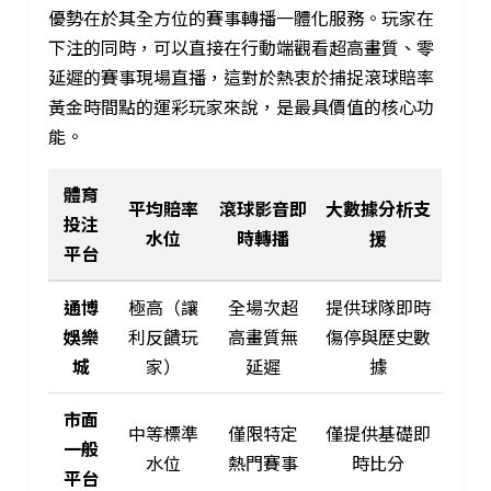
優勢在於其全方位的賽事轉播一體化服務。玩家在
下注的同時，可以直接在行動端觀看超高畫質、零
延遲的賽事現場直播，這對於熱衷於捕捉滾球賠率
黃金時間點的運彩玩家來說，是最具價值的核心功
能。
體育
平均賠率
滾球影音即
大數據分析支
投注
水位
時轉播
援
平台
通博
極高（讓
全場次超
提供球隊即時
娛樂
利反饋玩
高畫質無
傷停與歷史數
城
家）
延遲
據
市面
中等標準
僅限特定
僅提供基礎即
一般
水位
熱門賽事
時比分
平台