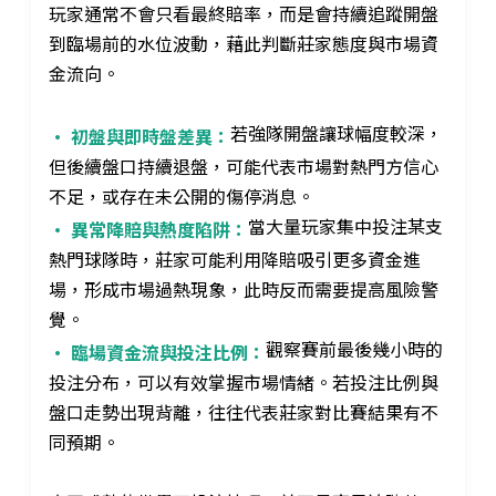
玩家通常不會只看最終賠率，而是會持續追蹤開盤
到臨場前的水位波動，藉此判斷莊家態度與市場資
金流向。
若強隊開盤讓球幅度較深，
• 初盤與即時盤差異：
但後續盤口持續退盤，可能代表市場對熱門方信心
不足，或存在未公開的傷停消息。
當大量玩家集中投注某支
• 異常降賠與熱度陷阱：
熱門球隊時，莊家可能利用降賠吸引更多資金進
場，形成市場過熱現象，此時反而需要提高風險警
覺。
觀察賽前最後幾小時的
• 臨場資金流與投注比例：
投注分布，可以有效掌握市場情緒。若投注比例與
盤口走勢出現背離，往往代表莊家對比賽結果有不
同預期。