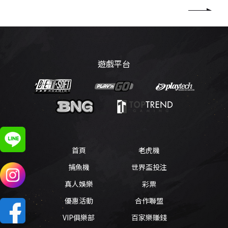
遊戲平台
首頁
老虎機
捕魚機
世界盃投注
真人娛樂
彩票
優惠活動
合作聯盟
VIP俱樂部
百家樂賺錢