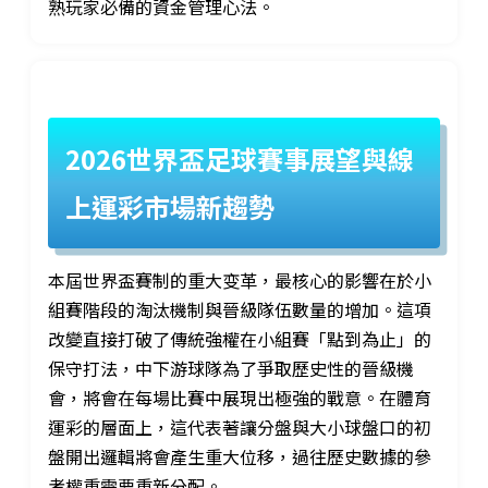
熟玩家必備的資金管理心法。
2026世界盃足球賽事展望與線
上運彩市場新趨勢
本屆世界盃賽制的重大变革，最核心的影響在於小
組賽階段的淘汰機制與晉級隊伍數量的增加。這項
改變直接打破了傳統強權在小組賽「點到為止」的
保守打法，中下游球隊為了爭取歷史性的晉級機
會，將會在每場比賽中展現出極強的戰意。在體育
運彩的層面上，這代表著讓分盤與大小球盤口的初
盤開出邏輯將會產生重大位移，過往歷史數據的參
考權重需要重新分配。