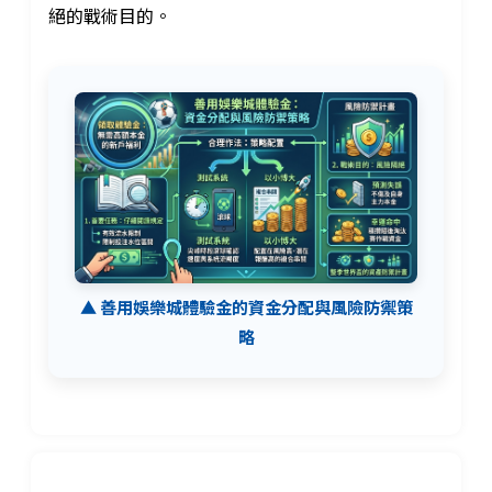
絕的戰術目的。
▲ 善用娛樂城體驗金的資金分配與風險防禦策
略