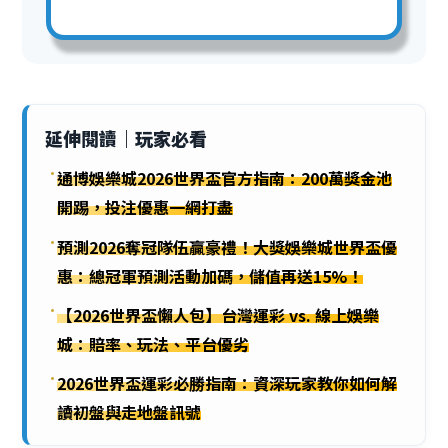
延伸閱讀｜玩家必看
通博娛樂城2026世界盃官方指南：200萬獎金池
開踢，投注優惠一網打盡
預測2026奪冠隊伍贏豪禮！大獎娛樂城世界盃優
惠：總冠軍預測活動加碼，儲值再送15%！
【2026世界盃懶人包】台灣運彩 vs. 線上娛樂
城：賠率、玩法、平台優劣
2026世界盃運彩必勝指南：資深玩家教你如何解
讀初盤與走地盤訊號